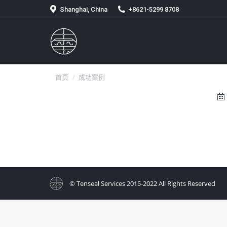
Shanghai, China
+8621-5299 8708
你在这里：
首页
成功案例
© Tenseal Services 2015-2022 All Rights Reserved